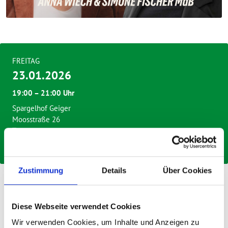
FREITAG
23.01.2026
19:00 – 21:00 Uhr
Spargelhof Geiger
Moosstraße 26
Tettnang
Download als ics-Datei
Zustimmung
Details
Über Cookies
Ablauf:
Grußwörter des Ortsverbandes und der
Gemeinderatsfraktion
Diese Webseite verwendet Cookies
Grußwort von Landtagskandidatin sowie u.a. OSK-
Aufsichtsrätin Anna Wiech
Wir verwenden Cookies, um Inhalte und Anzeigen zu