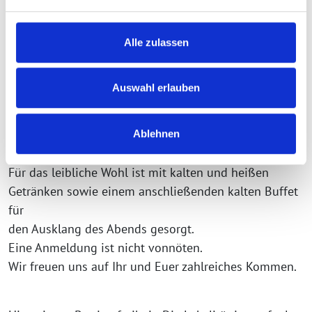
Situation in der Pflege. Thematisiert werden die
Bedürfnisse der Menschen, die Pflege benötigen, die
Alle zulassen
Arbeitsbedingungen und Entlastung von
Pflegefachkräften sowie die Situation und
Unterstützung pflegender Angehöriger.
Auswahl erlauben
Dabei geht es auch um die Stärkung von Teilhabe und
Barrierefreiheit als zentrale Voraussetzungen für ein
Ablehnen
selbstbestimmtes Leben.
Für das leibliche Wohl ist mit kalten und heißen
Getränken sowie einem anschließenden kalten Buffet
für
den Ausklang des Abends gesorgt.
Eine Anmeldung ist nicht vonnöten.
Wir freuen uns auf Ihr und Euer zahlreiches Kommen.