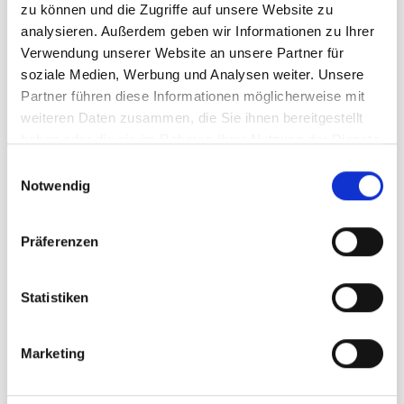
zu können und die Zugriffe auf unsere Website zu
analysieren. Außerdem geben wir Informationen zu Ihrer
Verwendung unserer Website an unsere Partner für
soziale Medien, Werbung und Analysen weiter. Unsere
Anna Wiech wird Sprecherin für
Partner führen diese Informationen möglicherweise mit
Gesundheitspolitik
weiteren Daten zusammen, die Sie ihnen bereitgestellt
haben oder die sie im Rahmen Ihrer Nutzung der Dienste
7. Juli 2026
gesammelt haben.
Einwilligungsauswahl
Notwendig
STUTTGART – Mit der Konstituierung der
Arbeitskreise hat die Fraktion von Bündnis
Präferenzen
90/Die Grünen im Landtag von Baden-
Württemberg die inhaltliche Arbeit für die
neue Legislaturperiode aufgenommen. Die
Statistiken
neu gewählte Landtagsabgeordnete […]
Marketing
Allgemein
WEITERLESEN