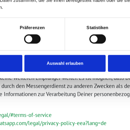
 Daten zusammen, die Sie ihnen bereitgestellt haben oder die s
n.
nenbezogenen Daten
r Nutzung eines Infokanals ausschließlich von den daf
Präferenzen
Statistiken
NDNIS 90/DIE GRÜNEN verarbeitet, um Dir Informatione
gergruppe werden Deine Daten von dem jeweiligen Admi
 erhalten und sind verpflichtet, die datenschutz- und 
Auswahl erlauben
 keine weiteren Empfänger weiter. Es ist möglich, dass
 durch den Messengerdienst zu anderen Zwecken als d
re Informationen zur Verarbeitung Deiner personenbezog
legal/#terms-of-service
atsapp.com/legal/privacy-policy-eea?lang=de