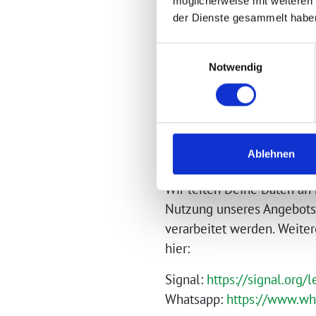
möglicherweise mit weiteren
Betroffenenrechte
der Dienste gesammelt habe
Empfänger der perso
Einwilligungsauswahl
Deine Daten werden bei de
Notwendig
Mitarbeiter*innen von BÜ
Bei Nutzung einer Messen
Admins haben eine Schulung
Ablehnen
Regelungen zu beachten.
Wir leiten Deine Daten an
Nutzung unseres Angebots
verarbeitet werden. Weite
hier:
Signal:
https://signal.org/
Whatsapp:
https://www.wh