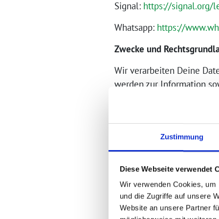
Signal:
https://signal.org/
Whatsapp:
https://www.wh
Zwecke und Rechtsgrundla
Wir verarbeiten Deine Date
werden zur Information so
Veranstaltungen verarbeite
Kategorien der personen
Zustimmung
Wir verarbeiten im Rahmen
Name
Diese Webseite verwendet 
Benutzername
Wir verwenden Cookies, um I
ggf. Telefonnummer
und die Zugriffe auf unsere 
ggf. Inhalte der emp
Website an unsere Partner fü
Datum und Uhrzeit de