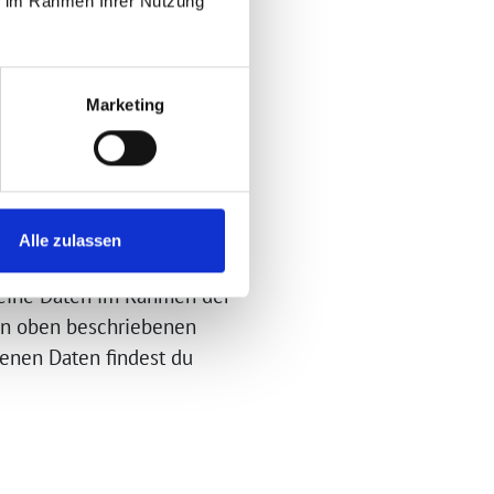
ie im Rahmen Ihrer Nutzung
ür bestimmten
Marketing
n zuzusenden.
n der Gruppe verarbeitet.
persönlichkeitsrechtlichen
Alle zulassen
 Deine Daten im Rahmen der
en oben beschriebenen
enen Daten findest du