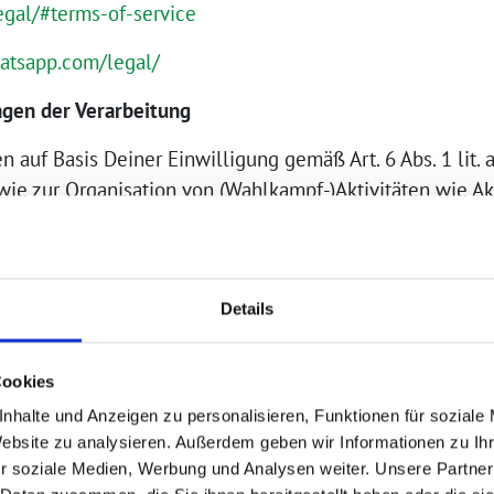
legal/#terms-of-service
atsapp.com/legal/
gen der Verarbeitung
n auf Basis Deiner Einwilligung gemäß Art. 6 Abs. 1 lit
wie zur Organisation von (Wahlkampf-)Aktivitäten wie A
t.
bezogenen Daten
Details
 Ihrer Nutzung unserer Messengerdienste folgende Dat
Cookies
nhalte und Anzeigen zu personalisieren, Funktionen für soziale
Website zu analysieren. Außerdem geben wir Informationen zu I
fangenen und gesendeten WhatsApp-Nachrichten
r soziale Medien, Werbung und Analysen weiter. Unsere Partner
r empfangenen und gesendeten WhatsApp-Nachrichten