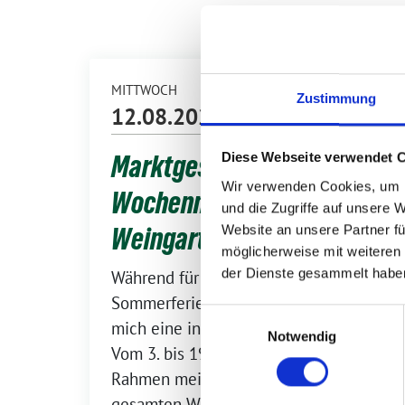
MITTWOCH
Zustimmung
12.08.2026
08:00 – 10:30 Uhr
Diese Webseite verwendet 
Marktgespräch auf dem
Wir verwenden Cookies, um I
Wochenmarkt in
und die Zugriffe auf unsere 
Website an unsere Partner fü
Weingarten
möglicherweise mit weiteren
der Dienste gesammelt habe
Während für viele jetzt die
Sommerferien beginnen, startet für
Einwilligungsauswahl
mich eine intensive Zeit im Wahlkreis.
Notwendig
Vom 3. bis 19. August bin ich im
Rahmen meiner Sommertour im
gesamten Wahlkreis Ravensburg–