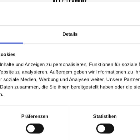
ALLE TERMINE
DIENSTAG
Details
18.08.2026
17:00 – 20:00 Uhr
Cookies
Gartengespräch in
nhalte und Anzeigen zu personalisieren, Funktionen für soziale
Ravensburg
Website zu analysieren. Außerdem geben wir Informationen zu I
r soziale Medien, Werbung und Analysen weiter. Unsere Partner
Zum Abschluss meiner diesjährigen
 Daten zusammen, die Sie ihnen bereitgestellt haben oder die s
Sommertour möchte ich mit Ihnen den
n.
Tag in entspannter Atmosphäre
ausklingen lassen und lade Sie deshalb
Präferenzen
Statistiken
herzlich zu meinem Gartengespräch
ein. Wir treffen uns am Dienstag, […]