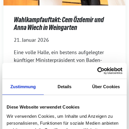
Wahlkampfauftakt: Cem Özdemir und
Anna Wiech in Weingarten
21. Januar 2026
Eine volle Halle, ein bestens aufgelegter
künftiger Ministerpräsident von Baden-
Württemberg: Für Anna Wiech (Slogan: „eine
wie ich“) hätte der große Wahlkampfauftakt
am 17. Januar nicht besser laufen können.
Zustimmung
Details
Über Cookies
Anna, die […]
Allgemein
Diese Webseite verwendet Cookies
WEITERLESEN
Wir verwenden Cookies, um Inhalte und Anzeigen zu
personalisieren, Funktionen für soziale Medien anbieten