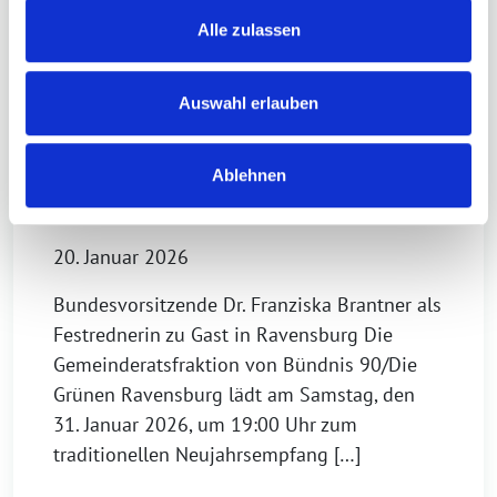
Alle zulassen
Auswahl erlauben
Einladung zum Neujahrsempfang der
Ablehnen
Grünen-Gemeinderatsfraktion
20. Januar 2026
Bundesvorsitzende Dr. Franziska Brantner als
Festrednerin zu Gast in Ravensburg Die
Gemeinderatsfraktion von Bündnis 90/Die
Grünen Ravensburg lädt am Samstag, den
31. Januar 2026, um 19:00 Uhr zum
traditionellen Neujahrsempfang […]