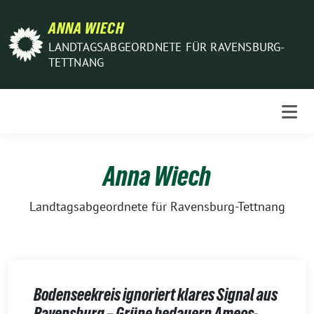
Weiter
ANNA WIECH
zum
Inhalt
LANDTAGSABGEORDNETE FÜR RAVENSBURG-
TETTNANG
Anna Wiech
Landtagsabgeordnete für Ravensburg-Tettnang
Bodenseekreis ignoriert klares Signal aus
Ravensburg – Grüne bedauern Ameos-